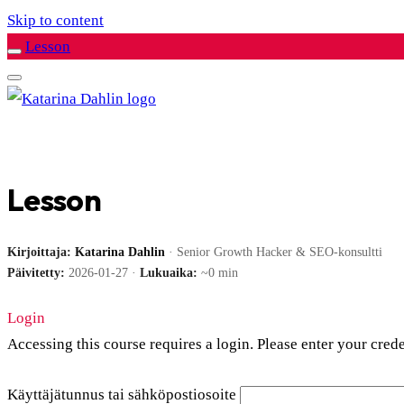
Skip to content
Lesson
Lesson
Kirjoittaja:
Katarina Dahlin
· Senior Growth Hacker & SEO-konsultti
Päivitetty:
2026-01-27 ·
Lukuaika:
~0 min
Login
Accessing this course requires a login. Please enter your cred
Käyttäjätunnus tai sähköpostiosoite