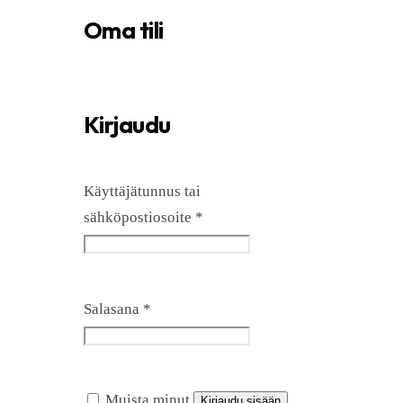
Oma tili
Kirjaudu
Käyttäjätunnus tai
Vaaditaan
sähköpostiosoite
*
Vaaditaan
Salasana
*
Muista minut
Kirjaudu sisään