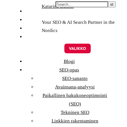
Skip
Katarina Dahlin
English
to
Suomi
Your SEO & AI Search Partner in the
content
Svenska
Nordics
Eesti
VALIKKO
Blogi
SEO-opas
SEO-sanasto
Avainsana-analyysi
Paikallinen hakukoneoptimointi
(SEO)
Tekninen SEO
Linkkien rakentaminen