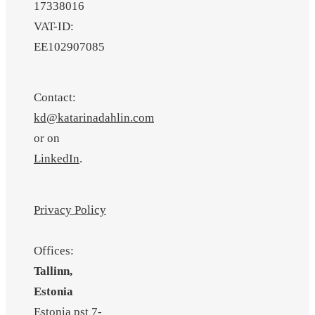
17338016
VAT-ID:
EE102907085
Contact:
kd@katarinadahlin.com
or on
LinkedIn
.
Privacy Policy
Offices:
Tallinn,
Estonia
Estonia pst 7-