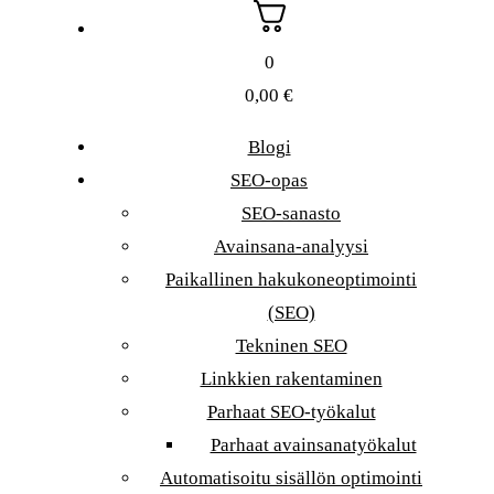
0
0,00
€
Blogi
SEO-opas
SEO-sanasto
Avainsana-analyysi
Paikallinen hakukoneoptimointi
(SEO)
Tekninen SEO
Linkkien rakentaminen
Parhaat SEO-työkalut
Parhaat avainsanatyökalut
Automatisoitu sisällön optimointi