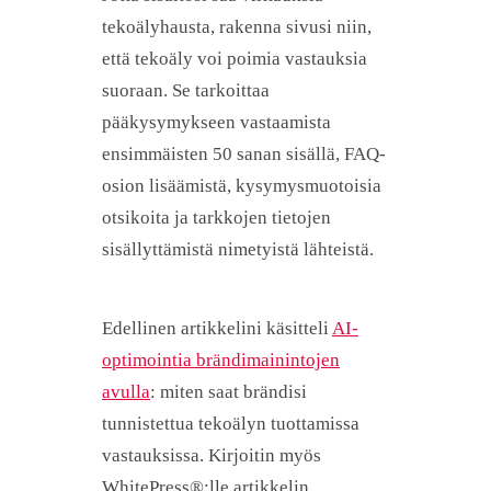
tekoälyhausta, rakenna sivusi niin,
että tekoäly voi poimia vastauksia
suoraan. Se tarkoittaa
pääkysymykseen vastaamista
ensimmäisten 50 sanan sisällä, FAQ-
osion lisäämistä, kysymysmuotoisia
otsikoita ja tarkkojen tietojen
sisällyttämistä nimetyistä lähteistä.
Edellinen artikkelini käsitteli
AI-
optimointia brändimainintojen
avulla
: miten saat brändisi
tunnistettua tekoälyn tuottamissa
vastauksissa. Kirjoitin myös
WhitePress®:lle artikkelin