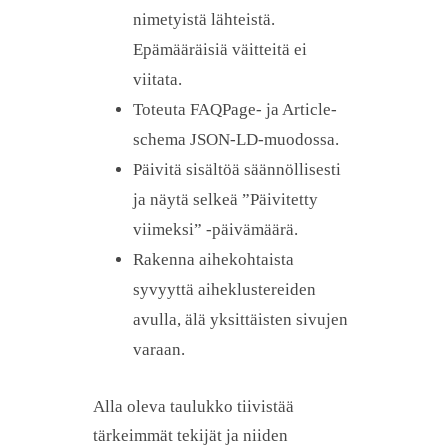
nimetyistä lähteistä.
Epämääräisiä väitteitä ei
viitata.
Toteuta FAQPage- ja Article-
schema JSON-LD-muodossa.
Päivitä sisältöä säännöllisesti
ja näytä selkeä ”Päivitetty
viimeksi” -päivämäärä.
Rakenna aihekohtaista
syvyyttä aiheklustereiden
avulla, älä yksittäisten sivujen
varaan.
Alla oleva taulukko tiivistää
tärkeimmät tekijät ja niiden