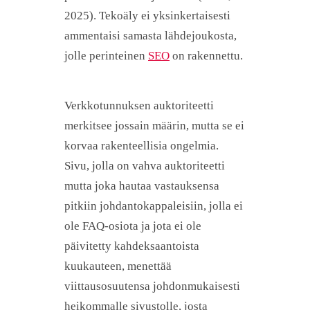
2025). Tekoäly ei yksinkertaisesti
ammentaisi samasta lähdejoukosta,
jolle perinteinen
SEO
on rakennettu.
Verkkotunnuksen auktoriteetti
merkitsee jossain määrin, mutta se ei
korvaa rakenteellisia ongelmia.
Sivu, jolla on vahva auktoriteetti
mutta joka hautaa vastauksensa
pitkiin johdantokappaleisiin, jolla ei
ole FAQ-osiota ja jota ei ole
päivitetty kahdeksaantoista
kuukauteen, menettää
viittausosuutensa johdonmukaisesti
heikommalle sivustolle, josta