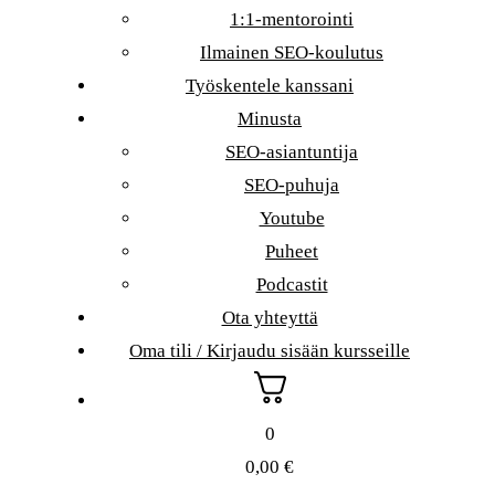
1:1-mentorointi
Ilmainen SEO-koulutus
Työskentele kanssani
Minusta
SEO-asiantuntija
SEO-puhuja
Youtube
Puheet
Podcastit
Ota yhteyttä
Oma tili / Kirjaudu sisään kursseille
0
0,00
€