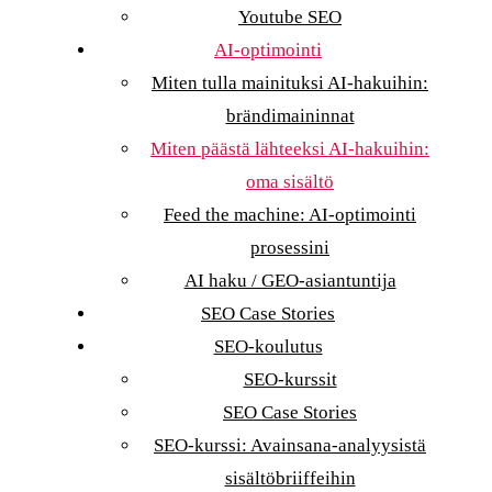
Youtube SEO
AI-optimointi
Miten tulla mainituksi AI-hakuihin:
brändimaininnat
Miten päästä lähteeksi AI-hakuihin:
oma sisältö
Feed the machine: AI-optimointi
prosessini
AI haku / GEO-asiantuntija
SEO Case Stories
SEO-koulutus
SEO-kurssit
SEO Case Stories
SEO-kurssi: Avainsana-analyysistä
sisältöbriiffeihin