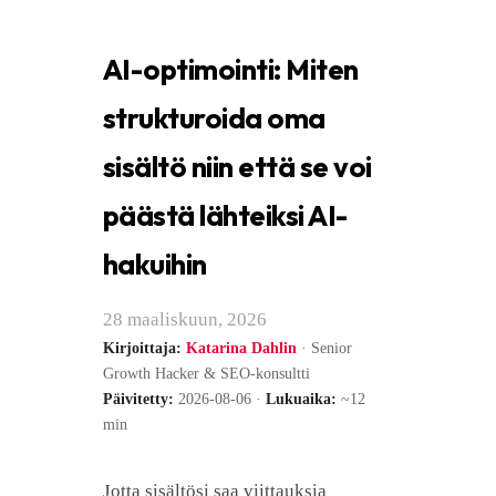
AI-optimointi: Miten
strukturoida oma
sisältö niin että se voi
päästä lähteiksi AI-
hakuihin
28 maaliskuun, 2026
Kirjoittaja:
Katarina Dahlin
· Senior
Growth Hacker & SEO-konsultti
Päivitetty:
2026-08-06 ·
Lukuaika:
~12
min
Jotta sisältösi saa viittauksia