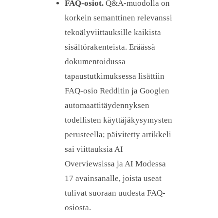
FAQ-osiot.
Q&A-muodolla on
korkein semanttinen relevanssi
tekoälyviittauksille kaikista
sisältörakenteista. Eräässä
dokumentoidussa
tapaustutkimuksessa lisättiin
FAQ-osio Redditin ja Googlen
automaattitäydennyksen
todellisten käyttäjäkysymysten
perusteella; päivitetty artikkeli
sai viittauksia AI
Overviewsissa ja AI Modessa
17 avainsanalle, joista useat
tulivat suoraan uudesta FAQ-
osiosta.