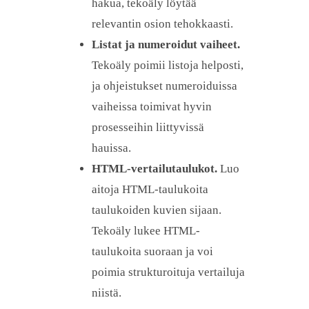
hakua, tekoäly löytää
relevantin osion tehokkaasti.
Listat ja numeroidut vaiheet.
Tekoäly poimii listoja helposti,
ja ohjeistukset numeroiduissa
vaiheissa toimivat hyvin
prosesseihin liittyvissä
hauissa.
HTML-vertailutaulukot.
Luo
aitoja HTML-taulukoita
taulukoiden kuvien sijaan.
Tekoäly lukee HTML-
taulukoita suoraan ja voi
poimia strukturoituja vertailuja
niistä.