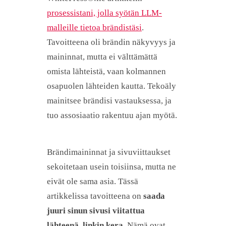
prosessistani, jolla syötän LLM-
malleille tietoa brändistäsi
.
Tavoitteena oli brändin näkyvyys ja
maininnat, mutta ei välttämättä
omista lähteistä, vaan kolmannen
osapuolen lähteiden kautta. Tekoäly
mainitsee brändisi vastauksessa, ja
tuo assosiaatio rakentuu ajan myötä.
Brändimaininnat ja sivuviittaukset
sekoitetaan usein toisiinsa, mutta ne
eivät ole sama asia. Tässä
artikkelissa tavoitteena on
saada
juuri sinun sivusi viitattua
lähteenä, linkin kera
. Nämä ovat