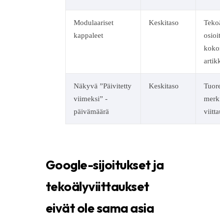
Modulaariset
Keskitaso
Teko
kappaleet
osioit
koko
artik
Näkyvä ”Päivitetty
Keskitaso
Tuor
viimeksi” -
merki
päivämäärä
viitt
Google-sijoitukset ja
tekoälyviittaukset
eivät ole sama asia