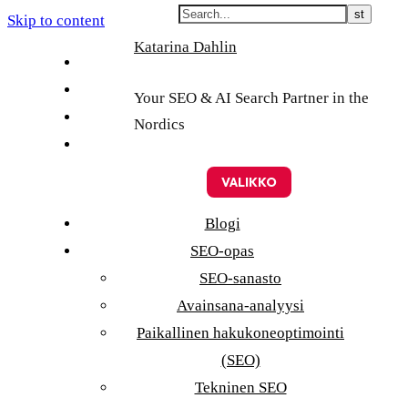
Skip to content
Katarina Dahlin
English
Suomi
Your SEO & AI Search Partner in the
Svenska
Nordics
Eesti
VALIKKO
Blogi
SEO-opas
SEO-sanasto
Avainsana-analyysi
Paikallinen hakukoneoptimointi
(SEO)
Tekninen SEO