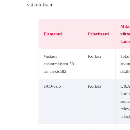
vaikutuksen:
Miks
Elementti
Prioriteetti
viitt
kann
Vastaus
Korkea
Tekoä
ensimmäisten 50
sivu
sanan sisällä
sisäl
FAQ-osio
Korkea
Q&A-
kork
sema
relev
tekoä