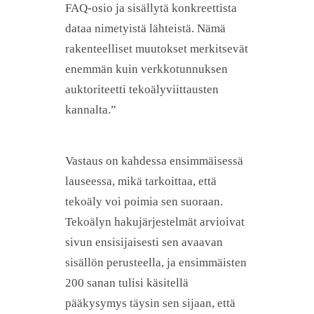
FAQ-osio ja sisällytä konkreettista
dataa nimetyistä lähteistä. Nämä
rakenteelliset muutokset merkitsevät
enemmän kuin verkkotunnuksen
auktoriteetti tekoälyviittausten
kannalta.”
Vastaus on kahdessa ensimmäisessä
lauseessa, mikä tarkoittaa, että
tekoäly voi poimia sen suoraan.
Tekoälyn hakujärjestelmät arvioivat
sivun ensisijaisesti sen avaavan
sisällön perusteella, ja ensimmäisten
200 sanan tulisi käsitellä
pääkysymys täysin sen sijaan, että