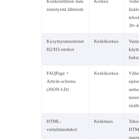
Konkreettinen data
Korkea
Toden
nimetyistä lähteistä
lisää
teko
30–4
Kysymysmuotoiset
Keskikorkea
Vasta
H2/H3-otsikot
käytt
hakuj
FAQPage +
Keskikorkea
Vähe
Article-schema
epäse
(JSON-LD)
autta
tunn
sisäl
HTML-
Keskitaso
Teko
vertailutaulukot
HTML
suor