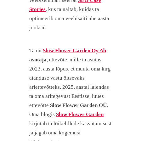
veebiseminari seeriat
SEO Case
Stories
, kus ta näitab, kuidas ta
optimeerib oma veebisaiti ühe aasta
jooksul.
Ta on
Slow Flower Garden Oy Ab
asutaja
, ettevõte, mille ta asutas
2023. aasta lõpus, et muuta oma kirg
aianduse vastu õitsevaks
äriettevõtteks. 2025. aastal laiendas
ta oma äritegevust Eestisse, luues
ettevõtte
Slow Flower Garden OÜ
.
Oma blogis
Slow Flower Garden
kirjutab ta lõikelillede kasvatamisest
ja jagab oma kogemusi