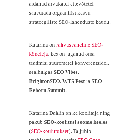
aidanud arvukatel ettevõtetel
saavutada orgaanilist kasvu
strateegiliste SEO-lahenduste kaudu.
Katarina on
rahvusvaheline SEO-
kõneleja
, kes on jaganud oma
teadmisi suurematel konverentsidel,
sealhulgas
SEO Vibes
,
BrightonSEO
,
WTS Fest
ja
SEO
Reborn Summit
.
Katarina Dahlin on ka koolitaja ning
pakub
SEO-koolitusi soome keeles
(
SEO-koulutukset
). Ta juhib