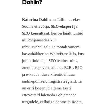
Dahlin?
Katarina Dahlin
on Tallinnas elav
Soome ettevõtja,
SEO-ekspert ja
SEO konsultant
, kes on laialt tuntud
nii Põhjamaades kui
rahvusvaheliselt. Ta töötab vanem-
kasvuhäkkerina WhitePress®-is, kus
juhib linkide ja SEO teadus- ning
arendustegevust, aidates B2B-, B2C-
ja e-kaubanduse klientidel luua
andmepõhiseid lingistrateegiaid. Ta
on eriti kogenud aitama Eesti
ettevõtteid laieneda Põhjamaade
turgudele, eelkõige Soome ja Rootsi,