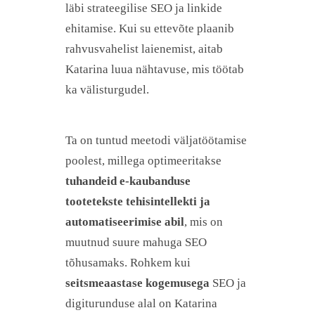
läbi strateegilise SEO ja linkide
ehitamise. Kui su ettevõte plaanib
rahvusvahelist laienemist, aitab
Katarina luua nähtavuse, mis töötab
ka välisturgudel.
Ta on tuntud meetodi väljatöötamise
poolest, millega optimeeritakse
tuhandeid e-kaubanduse
tootetekste tehisintellekti ja
automatiseerimise abil
, mis on
muutnud suure mahuga SEO
tõhusamaks. Rohkem kui
seitsmeaastase kogemusega
SEO ja
digiturunduse alal on Katarina