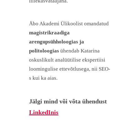
lillekasvataajana.
Åbo Akademi Ülikoolist omandatud
magistrikraadiga
arengupsühholoogias ja
politoloogias
ühendab Katarina
oskuslikult analüütilise ekspertiisi
loomingulise ettevõtlusega, nii SEO-
s kui ka aias.
Jälgi mind või võta ühendust
LinkedInis