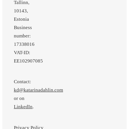
Tallinn,
10143,
Estonia
Business
number:
17338016
VAT-ID:
EE102907085
Contact:
kd@katarinadahlin.com
or on
LinkedIn
.
Privacy Policy