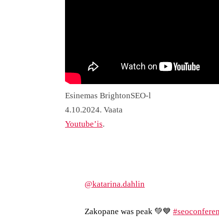
Esinemas BrightonSEO-l
4.10.2024. Vaata
Youtube’is
.
@katarina.dahlin
Zakopane was peak 💚💙
#seoconfere