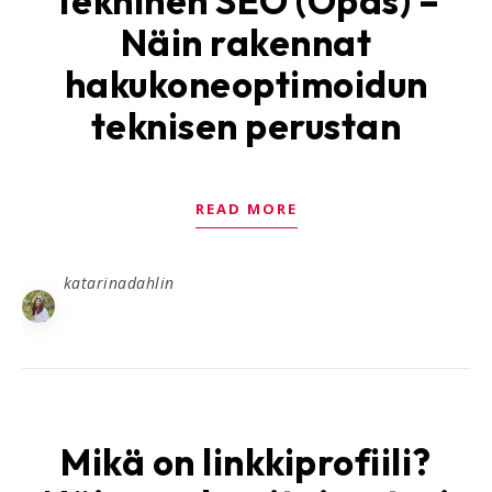
Tekninen SEO (Opas) –
Näin rakennat
hakukoneoptimoidun
teknisen perustan
READ MORE
katarinadahlin
Mikä on linkkiprofiili?