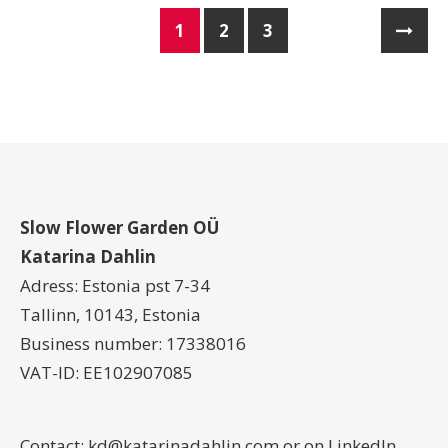
1
2
3
Slow Flower Garden OÜ
Katarina Dahlin
Adress: Estonia pst 7-34
Tallinn, 10143, Estonia
Business number: 17338016
VAT-ID: EE102907085
Contact:
kd@katarinadahlin.com
or on
LinkedIn
.