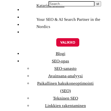
Skip
Katarina Dahlin
English
to
Suomi
Your SEO & AI Search Partner in the
content
Svenska
Nordics
Eesti
VALIKKO
Blogi
SEO-opas
SEO-sanasto
Avainsana-analyysi
Paikallinen hakukoneoptimointi
(SEO)
Tekninen SEO
Linkkien rakentaminen