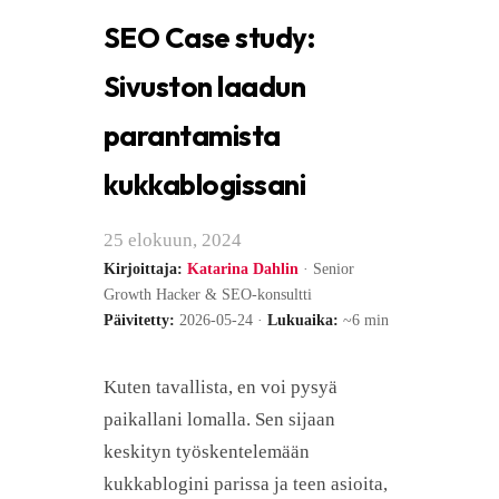
SEO Case study:
Sivuston laadun
parantamista
kukkablogissani
25 elokuun, 2024
Kirjoittaja:
Katarina Dahlin
· Senior
Growth Hacker & SEO-konsultti
Päivitetty:
2026-05-24 ·
Lukuaika:
~6 min
Kuten tavallista, en voi pysyä
paikallani lomalla. Sen sijaan
keskityn työskentelemään
kukkablogini parissa ja teen asioita,