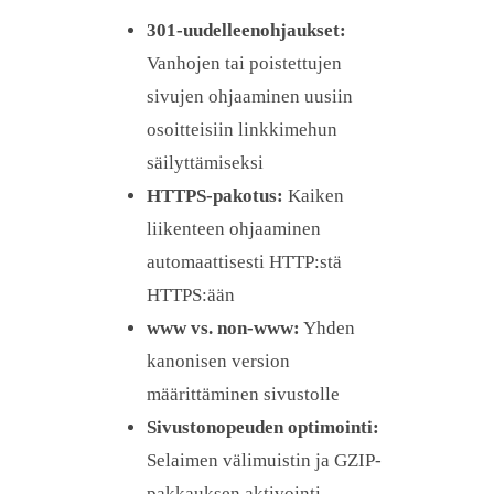
301-uudelleenohjaukset:
Vanhojen tai poistettujen
sivujen ohjaaminen uusiin
osoitteisiin linkkimehun
säilyttämiseksi
HTTPS-pakotus:
Kaiken
liikenteen ohjaaminen
automaattisesti HTTP:stä
HTTPS:ään
www vs. non-www:
Yhden
kanonisen version
määrittäminen sivustolle
Sivustonopeuden optimointi:
Selaimen välimuistin ja GZIP-
pakkauksen aktivointi