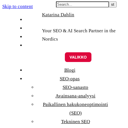
Skip to content
Katarina Dahlin
English
Suomi
Your SEO & AI Search Partner in the
Svenska
Nordics
Eesti
VALIKKO
Blogi
SEO-opas
SEO-sanasto
Avainsana-analyysi
Paikallinen hakukoneoptimointi
(SEO)
Tekninen SEO