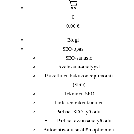
0
0,00
€
Blogi
SEO-opas
SEO-sanasto
Avainsana-analyysi
Paikallinen hakukoneoptimointi
(SEO)
Tekninen SEO
Linkkien rakentaminen
Parhaat SEO-työkalut
Parhaat avainsanatyökalut
Automatisoitu sisällön optimointi