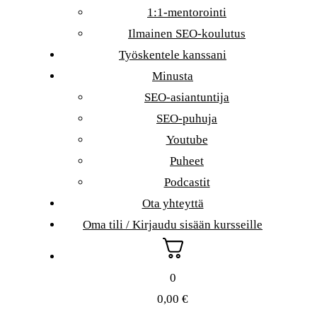
1:1-mentorointi
Ilmainen SEO-koulutus
Työskentele kanssani
Minusta
SEO-asiantuntija
SEO-puhuja
Youtube
Puheet
Podcastit
Ota yhteyttä
Oma tili / Kirjaudu sisään kursseille
0
0,00
€