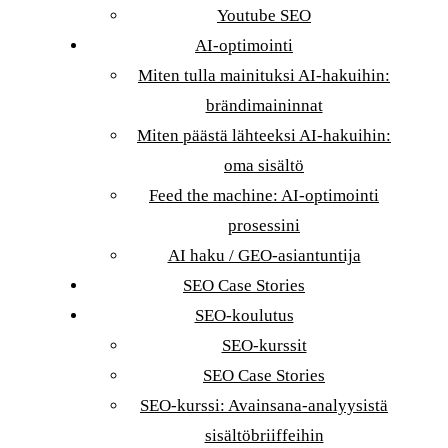
Youtube SEO
AI-optimointi
Miten tulla mainituksi AI-hakuihin:
brändimaininnat
Miten päästä lähteeksi AI-hakuihin:
oma sisältö
Feed the machine: AI-optimointi
prosessini
AI haku / GEO-asiantuntija
SEO Case Stories
SEO-koulutus
SEO-kurssit
SEO Case Stories
SEO-kurssi: Avainsana-analyysistä
sisältöbriiffeihin