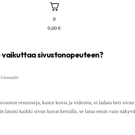
0
0,00
€
se vaikuttaa sivustonopeuteen?
-konsultti
sivuston resursseja, kuten kuvia ja videoita, ei ladata heti sivu
lain lataisi kaikki sivun kuvat kerralla, se lataa ensin vain näky