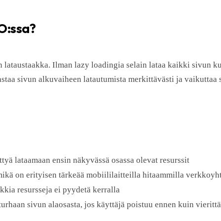
EO:ssa?
lataustaakka. Ilman lazy loadingia selain lataa kaikki sivun ku
staa sivun alkuvaiheen latautumista merkittävästi ja vaikuttaa s
ttyä lataamaan ensin näkyvässä osassa olevat resurssit
kä on erityisen tärkeää mobiililaitteilla hitaammilla verkkoyh
kia resursseja ei pyydetä kerralla
turhaan sivun alaosasta, jos käyttäjä poistuu ennen kuin vieritt