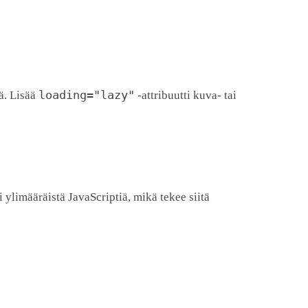
loading="lazy"
ä. Lisää
-attribuutti kuva- tai
i ylimääräistä JavaScriptiä, mikä tekee siitä