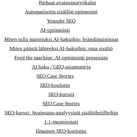
Parhaat avainsanatyökalut
Automatisoitu sisällön optimointi
Youtube SEO
AI-optimointi
Miten tulla mainituksi AI-hakuihin: brändimaininnat
Miten päästä lähteeksi AI-hakuihin: oma sisältö
Feed the machine: AI-optimointi prosessini
AI haku / GEO-asiantuntija
SEO Case Stories
SEO-koulutus
SEO-kurssit
SEO Case Stories
SEO-kurssi: Avainsana-analyysistä sisältöbriiffeihin
1:1-mentorointi
Ilmainen SEO-koulutus