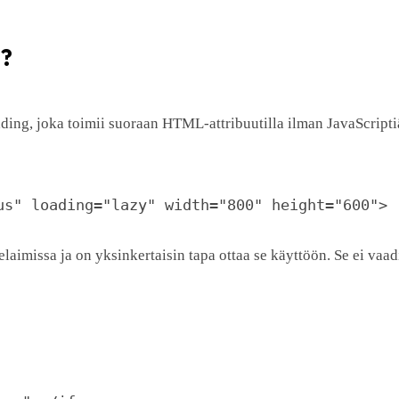
n?
ading, joka toimii suoraan HTML-attribuutilla ilman JavaScripti
us" loading="lazy" width="800" height="600">
laimissa ja on yksinkertaisin tapa ottaa se käyttöön. Se ei vaad