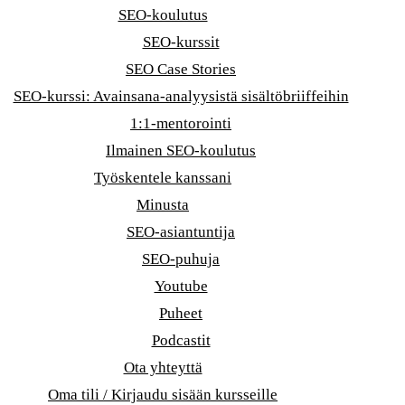
SEO-koulutus
SEO-kurssit
SEO Case Stories
SEO-kurssi: Avainsana-analyysistä sisältöbriiffeihin
1:1-mentorointi
Ilmainen SEO-koulutus
Työskentele kanssani
Minusta
SEO-asiantuntija
SEO-puhuja
Youtube
Puheet
Podcastit
Ota yhteyttä
Oma tili / Kirjaudu sisään kursseille