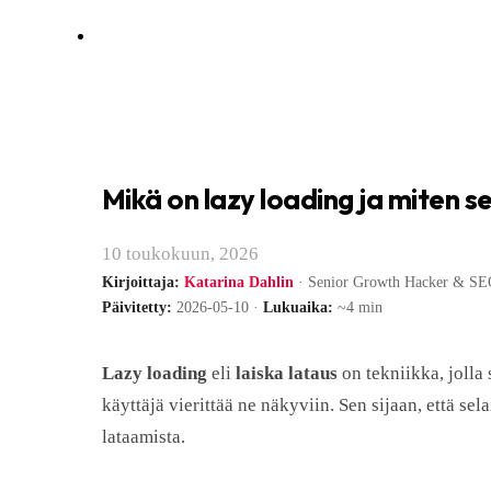
Mikä on lazy loading ja miten 
10 toukokuun, 2026
Kirjoittaja:
Katarina Dahlin
· Senior Growth Hacker & SEO
Päivitetty:
2026-05-10 ·
Lukuaika:
~4 min
Lazy loading
eli
laiska lataus
on tekniikka, jolla 
käyttäjä vierittää ne näkyviin. Sen sijaan, että se
lataamista.