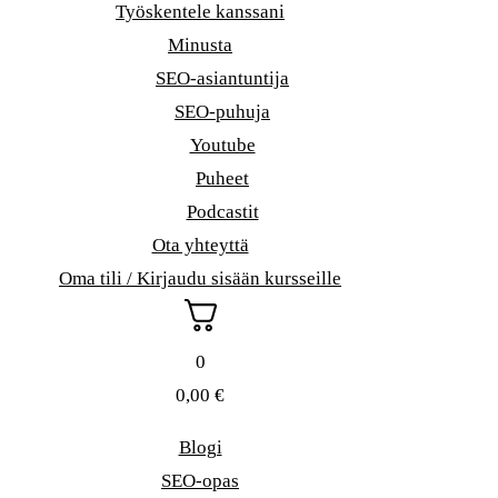
Työskentele kanssani
Minusta
SEO-asiantuntija
SEO-puhuja
Youtube
Puheet
Podcastit
Ota yhteyttä
Oma tili / Kirjaudu sisään kursseille
0
0,00
€
Blogi
SEO-opas