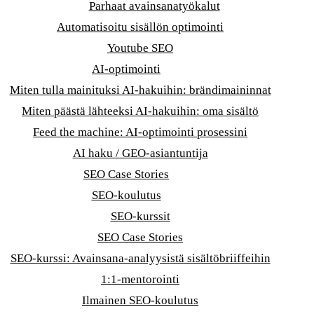
Parhaat avainsanatyökalut
Automatisoitu sisällön optimointi
Youtube SEO
AI-optimointi
Miten tulla mainituksi AI-hakuihin: brändimaininnat
Miten päästä lähteeksi AI-hakuihin: oma sisältö
Feed the machine: AI-optimointi prosessini
AI haku / GEO-asiantuntija
SEO Case Stories
SEO-koulutus
SEO-kurssit
SEO Case Stories
SEO-kurssi: Avainsana-analyysistä sisältöbriiffeihin
1:1-mentorointi
Ilmainen SEO-koulutus