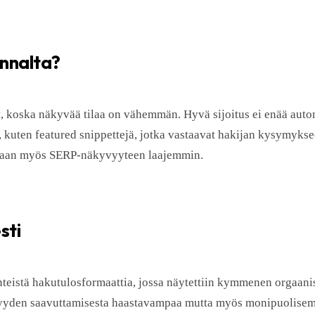
nnalta?
, koska näkyvää tilaa on vähemmän. Hyvä sijoitus ei enää automa
, kuten featured snippettejä, jotka vastaavat hakijan kysymyks
, vaan myös SERP-näkyvyyteen laajemmin.
sti
inteistä hakutulosformaattia, jossa näytettiin kymmenen orgaani
yyden saavuttamisesta haastavampaa mutta myös monipuolisem