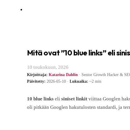
Mitä ovat ”10 blue links” eli sinis
10 toukokuun, 2026
Kirjoittaja:
Katarina Dahlin
· Senior Growth Hacker & SEO
Päivitetty:
2026-05-10 ·
Lukuaika:
~2 min
10 blue links
eli
siniset linkit
viittaa Googlen haku
oli pitkään Googlen hakutulosten standardi, ja te