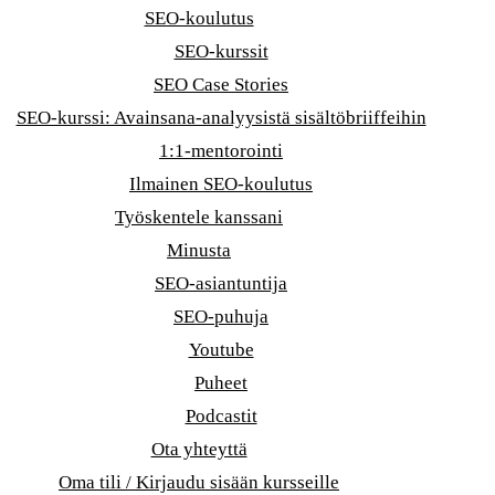
SEO-koulutus
SEO-kurssit
SEO Case Stories
SEO-kurssi: Avainsana-analyysistä sisältöbriiffeihin
1:1-mentorointi
Ilmainen SEO-koulutus
Työskentele kanssani
Minusta
SEO-asiantuntija
SEO-puhuja
Youtube
Puheet
Podcastit
Ota yhteyttä
Oma tili / Kirjaudu sisään kursseille