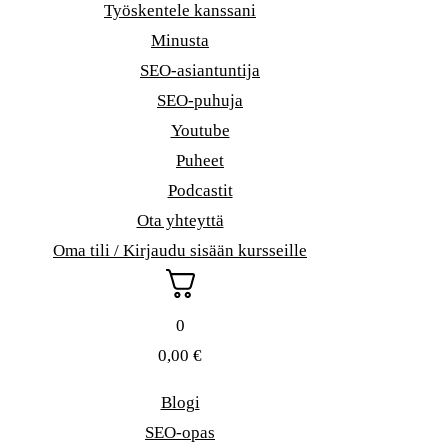
Työskentele kanssani
Minusta
SEO-asiantuntija
SEO-puhuja
Youtube
Puheet
Podcastit
Ota yhteyttä
Oma tili / Kirjaudu sisään kursseille
0
0,00
€
Blogi
SEO-opas