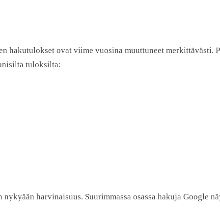
len hakutulokset ovat viime vuosina muuttuneet merkittävästi. Pe
nisilta tuloksilta:
on nykyään harvinaisuus. Suurimmassa osassa hakuja Google nä