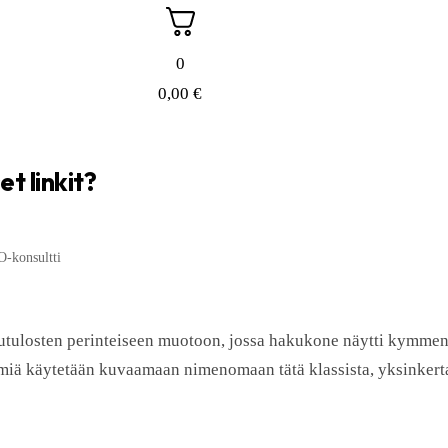
0
0,00
€
et linkit?
-konsultti
tulosten perinteiseen muotoon, jossa hakukone näytti kymmenen
rmiä käytetään kuvaamaan nimenomaan tätä klassista, yksinkert