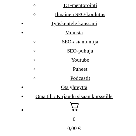
1:1-mentorointi
Ilmainen SEO-koulutus
Työskentele kanssani
Minusta
SEO-asiantuntija
SEO-puhuja
Youtube
Puheet
Podcastit
Ota yhteyttä
Oma tili / Kirjaudu sisään kursseille
0
0,00
€