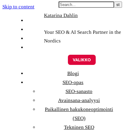
Skip to content
Katarina Dahlin
English
Suomi
Your SEO & AI Search Partner in the
Svenska
Nordics
Eesti
VALIKKO
Blogi
SEO-opas
SEO-sanasto
Avainsana-analyysi
Paikallinen hakukoneoptimointi
(SEO)
Tekninen SEO