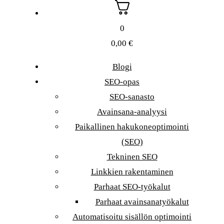
0
0,00
€
Blogi
SEO-opas
SEO-sanasto
Avainsana-analyysi
Paikallinen hakukoneoptimointi
(SEO)
Tekninen SEO
Linkkien rakentaminen
Parhaat SEO-työkalut
Parhaat avainsanatyökalut
Automatisoitu sisällön optimointi