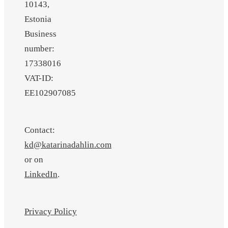
10143,
Estonia
Business
number:
17338016
VAT-ID:
EE102907085
Contact:
kd@katarinadahlin.com
or on
LinkedIn
.
Privacy Policy