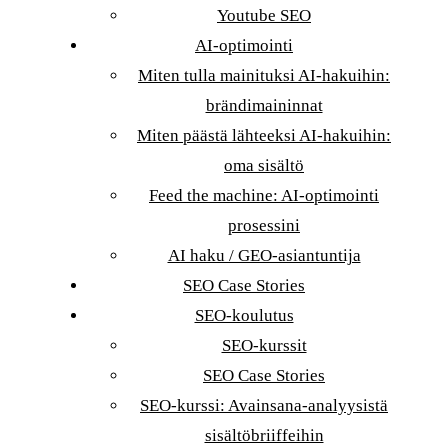
Youtube SEO
AI-optimointi
Miten tulla mainituksi AI-hakuihin:
brändimaininnat
Miten päästä lähteeksi AI-hakuihin:
oma sisältö
Feed the machine: AI-optimointi
prosessini
AI haku / GEO-asiantuntija
SEO Case Stories
SEO-koulutus
SEO-kurssit
SEO Case Stories
SEO-kurssi: Avainsana-analyysistä
sisältöbriiffeihin