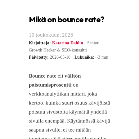
Mikä on bounce rate?
10 toukokuun, 2026
Kirjoittaja:
Katarina Dahlin
· Senior
Growth Hacker & SEO-konsultti
Päivitetty:
2026-05-10 ·
Lukuaika:
~3 min
Bounce rate
eli
välitön
poistumisprosentti
on
verkkoanalytiikan mittari, joka
kertoo, kuinka suuri osuus kävijöistä
poistuu sivustolta käymättä yhdellä
sivulla enempää. Käytännössä kävijä
saapuu sivulle, ei tee mitään
toimintoa eikä siirry muille sivuille,