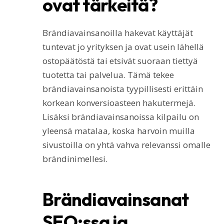
ovat tärkeitä?
Brändiavainsanoilla hakevat käyttäjät
tuntevat jo yrityksen ja ovat usein lähellä
ostopäätöstä tai etsivät suoraan tiettyä
tuotetta tai palvelua. Tämä tekee
brändiavainsanoista tyypillisesti erittäin
korkean konversioasteen hakutermejä.
Lisäksi brändiavainsanoissa kilpailu on
yleensä matalaa, koska harvoin muilla
sivustoilla on yhtä vahva relevanssi omalle
brändinimellesi.
Brändiavainsanat
SEO:ssa ja