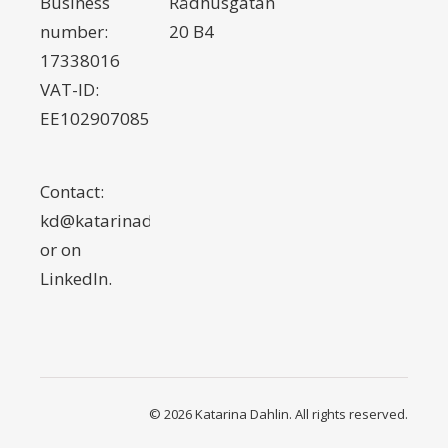
Business
Rådhusgatan
number:
20 B4
17338016
VAT-ID:
EE102907085
Contact:
kd@katarinadahlin.com
or on
LinkedIn
.
© 2026 Katarina Dahlin. All rights reserved.