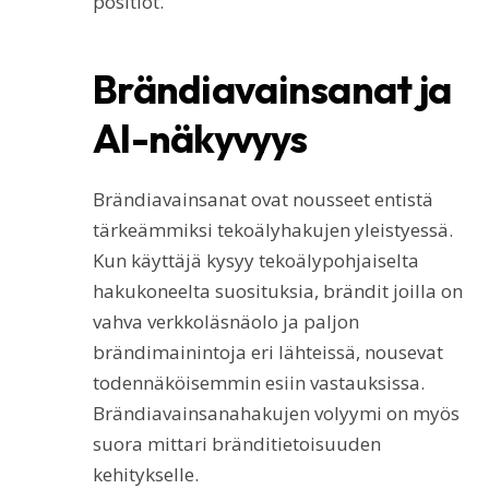
positiot.
Brändiavainsanat ja
AI-näkyvyys
Brändiavainsanat ovat nousseet entistä
tärkeämmiksi tekoälyhakujen yleistyessä.
Kun käyttäjä kysyy tekoälypohjaiselta
hakukoneelta suosituksia, brändit joilla on
vahva verkkoläsnäolo ja paljon
brändimainintoja eri lähteissä, nousevat
todennäköisemmin esiin vastauksissa.
Brändiavainsanahakujen volyymi on myös
suora mittari bränditietoisuuden
kehitykselle.