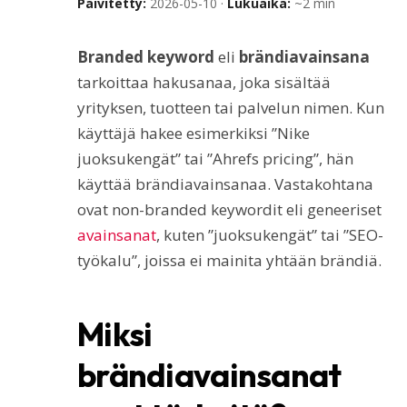
Päivitetty:
2026-05-10 ·
Lukuaika:
~2 min
Branded keyword
eli
brändiavainsana
tarkoittaa hakusanaa, joka sisältää
yrityksen, tuotteen tai palvelun nimen. Kun
käyttäjä hakee esimerkiksi ”Nike
juoksukengät” tai ”Ahrefs pricing”, hän
käyttää brändiavainsanaa. Vastakohtana
ovat non-branded keywordit eli geneeriset
avainsanat
, kuten ”juoksukengät” tai ”SEO-
työkalu”, joissa ei mainita yhtään brändiä.
Miksi
brändiavainsanat