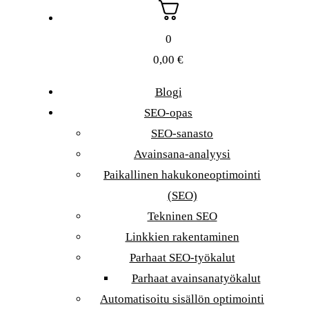
0
0,00
€
Blogi
SEO-opas
SEO-sanasto
Avainsana-analyysi
Paikallinen hakukoneoptimointi
(SEO)
Tekninen SEO
Linkkien rakentaminen
Parhaat SEO-työkalut
Parhaat avainsanatyökalut
Automatisoitu sisällön optimointi