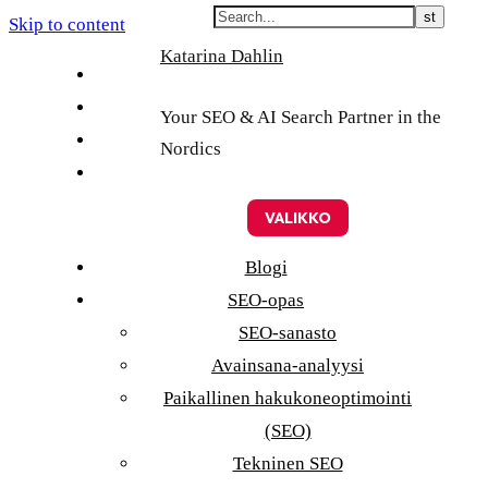
Skip to content
Katarina Dahlin
English
Suomi
Your SEO & AI Search Partner in the
Svenska
Nordics
Eesti
VALIKKO
Blogi
SEO-opas
SEO-sanasto
Avainsana-analyysi
Paikallinen hakukoneoptimointi
(SEO)
Tekninen SEO