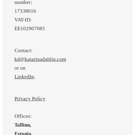
number:
17338016
VAT-ID:
EE102907085
Contact:
kd@katarinadahlin.com
or on
LinkedIn
.
Privacy Policy
Offices:
Tallinn,
Estonia