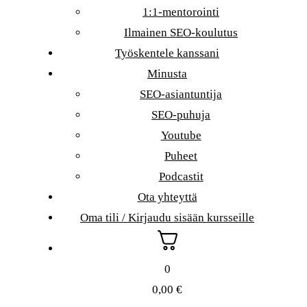
1:1-mentorointi
Ilmainen SEO-koulutus
Työskentele kanssani
Minusta
SEO-asiantuntija
SEO-puhuja
Youtube
Puheet
Podcastit
Ota yhteyttä
Oma tili / Kirjaudu sisään kursseille
0
0,00
€