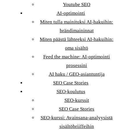
Youtube SEO
AI-optimointi
Miten tulla mainituksi AI-hakuihin:
brändimaininnat
Miten päästä lähteeksi AI-hakuihin:
oma sisältö
Feed the machine: AI-optimointi
prosessini
AI haku / GEO-asiantuntija
SEO Case Stories
SEO-koulutus
SEO-kurssit
SEO Case Stories
SEO-kurssi: Avainsana-analyysistä
sisältöbriiffeihin