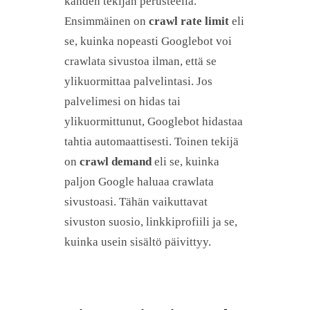
kahden tekijän perusteella.
Ensimmäinen on
crawl rate limit
eli
se, kuinka nopeasti Googlebot voi
crawlata sivustoa ilman, että se
ylikuormittaa palvelintasi. Jos
palvelimesi on hidas tai
ylikuormittunut, Googlebot hidastaa
tahtia automaattisesti. Toinen tekijä
on
crawl demand
eli se, kuinka
paljon Google haluaa crawlata
sivustoasi. Tähän vaikuttavat
sivuston suosio, linkkiprofiili ja se,
kuinka usein sisältö päivittyy.