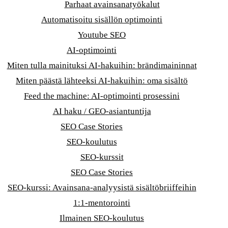
Parhaat avainsanatyökalut
Automatisoitu sisällön optimointi
Youtube SEO
AI-optimointi
Miten tulla mainituksi AI-hakuihin: brändimaininnat
Miten päästä lähteeksi AI-hakuihin: oma sisältö
Feed the machine: AI-optimointi prosessini
AI haku / GEO-asiantuntija
SEO Case Stories
SEO-koulutus
SEO-kurssit
SEO Case Stories
SEO-kurssi: Avainsana-analyysistä sisältöbriiffeihin
1:1-mentorointi
Ilmainen SEO-koulutus