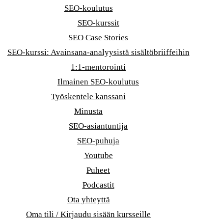
SEO-koulutus
SEO-kurssit
SEO Case Stories
SEO-kurssi: Avainsana-analyysistä sisältöbriiffeihin
1:1-mentorointi
Ilmainen SEO-koulutus
Työskentele kanssani
Minusta
SEO-asiantuntija
SEO-puhuja
Youtube
Puheet
Podcastit
Ota yhteyttä
Oma tili / Kirjaudu sisään kursseille