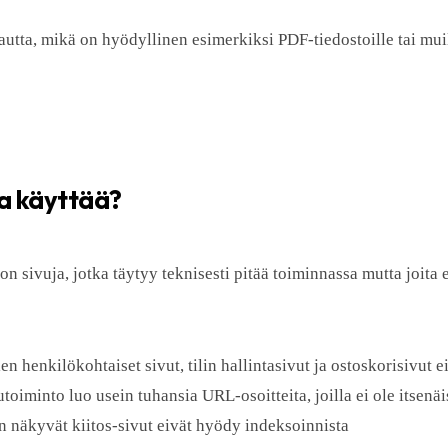
ta, mikä on hyödyllinen esimerkiksi PDF-tiedostoille tai mui
aa käyttää?
 sivuja, jotka täytyy teknisesti pitää toiminnassa mutta joita e
en henkilökohtaiset sivut, tilin hallintasivut ja ostoskorisivut 
oiminto luo usein tuhansia URL-osoitteita, joilla ei ole itsenä
 näkyvät kiitos-sivut eivät hyödy indeksoinnista