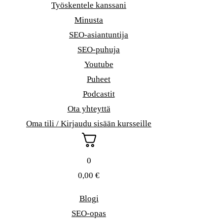
Työskentele kanssani
Minusta
SEO-asiantuntija
SEO-puhuja
Youtube
Puheet
Podcastit
Ota yhteyttä
Oma tili / Kirjaudu sisään kursseille
0
0,00
€
Blogi
SEO-opas