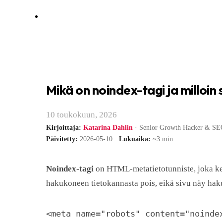
Mikä on noindex-tagi ja milloin
10 toukokuun, 2026
Kirjoittaja:
Katarina Dahlin
· Senior Growth Hacker & SEO
Päivitetty:
2026-05-10 ·
Lukuaika:
~3 min
Noindex-tagi
on HTML-metatietotunniste, joka ker
hakukoneen tietokannasta pois, eikä sivu näy haku
<meta name="robots" content="noinde