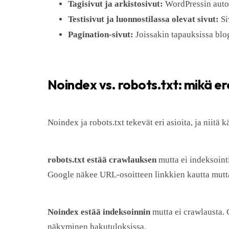
Tagisivut ja arkistosivut:
WordPressin autom
Testisivut ja luonnostilassa olevat sivut:
Si
Pagination-sivut:
Joissakin tapauksissa blog
Noindex vs. robots.txt: mikä e
Noindex ja robots.txt tekevät eri asioita, ja niit
robots.txt estää crawlauksen
mutta ei indeksointi
Google näkee URL-osoitteen linkkien kautta mutta
Noindex estää indeksoinnin
mutta ei crawlausta. 
näkyminen hakutuloksissa.