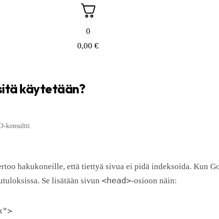
0
0,00
€
 sitä käytetään?
-konsultti
too hakukoneille, että tiettyä sivua ei pidä indeksoida. Kun Go
<head>
tuloksissa. Se lisätään sivun
-osioon näin:
x">