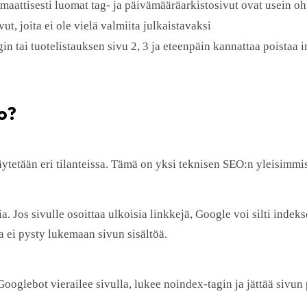
aattisesti luomat tag- ja päivämääräarkistosivut ovat usein ohu
vut, joita ei ole vielä valmiita julkaistavaksi
in tai tuotelistauksen sivu 2, 3 ja eteenpäin kannattaa poistaa 
ro?
ä käytetään eri tilanteissa. Tämä on yksi teknisen SEO:n yleisimm
a. Jos sivulle osoittaa ulkoisia linkkejä, Google voi silti indek
 ei pysty lukemaan sivun sisältöä.
Googlebot vierailee sivulla, lukee noindex-tagin ja jättää sivun