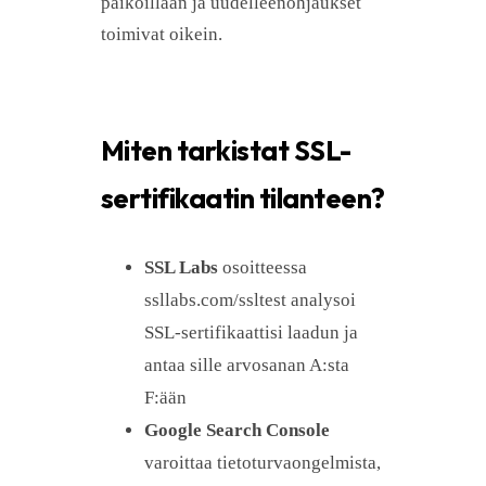
paikoillaan ja uudelleenohjaukset
toimivat oikein.
Miten tarkistat SSL-
sertifikaatin tilanteen?
SSL Labs
osoitteessa
ssllabs.com/ssltest analysoi
SSL-sertifikaattisi laadun ja
antaa sille arvosanan A:sta
F:ään
Google Search Console
varoittaa tietoturvaongelmista,