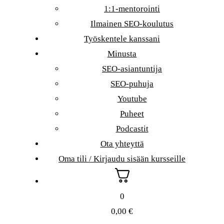
1:1-mentorointi
Ilmainen SEO-koulutus
Työskentele kanssani
Minusta
SEO-asiantuntija
SEO-puhuja
Youtube
Puheet
Podcastit
Ota yhteyttä
Oma tili / Kirjaudu sisään kursseille
0
0,00
€