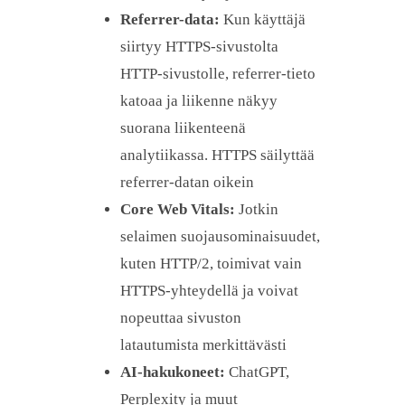
Referrer-data:
Kun käyttäjä
siirtyy HTTPS-sivustolta
HTTP-sivustolle, referrer-tieto
katoaa ja liikenne näkyy
suorana liikenteenä
analytiikassa. HTTPS säilyttää
referrer-datan oikein
Core Web Vitals:
Jotkin
selaimen suojausominaisuudet,
kuten HTTP/2, toimivat vain
HTTPS-yhteydellä ja voivat
nopeuttaa sivuston
latautumista merkittävästi
AI-hakukoneet:
ChatGPT,
Perplexity ja muut