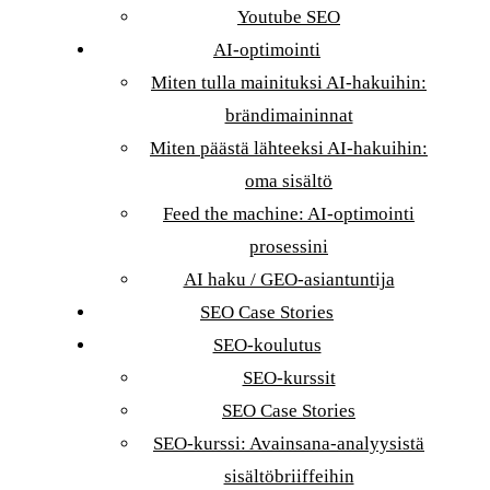
Youtube SEO
AI-optimointi
Miten tulla mainituksi AI-hakuihin:
brändimaininnat
Miten päästä lähteeksi AI-hakuihin:
oma sisältö
Feed the machine: AI-optimointi
prosessini
AI haku / GEO-asiantuntija
SEO Case Stories
SEO-koulutus
SEO-kurssit
SEO Case Stories
SEO-kurssi: Avainsana-analyysistä
sisältöbriiffeihin