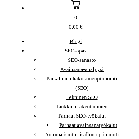
0
0,00
€
Blogi
SEO-opas
SEO-sanasto
Avainsana-analyysi
Paikallinen hakukoneoptimointi
(SEO)
Tekninen SEO
Linkkien rakentaminen
Parhaat SEO-työkalut
Parhaat avainsanatyökalut
Automatisoitu sisällön optimointi