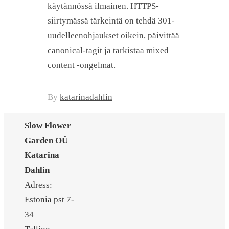
käytännössä ilmainen. HTTPS-
siirtymässä tärkeintä on tehdä 301-
uudelleenohjaukset oikein, päivittää
canonical-tagit ja tarkistaa mixed
content -ongelmat.
By
katarinadahlin
Slow Flower
Garden OÜ
Katarina
Dahlin
Adress:
Estonia pst 7-
34