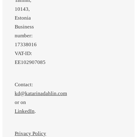
Tallinn,
10143,
Estonia
Business
number:
17338016
VAT-ID:
EE102907085
Contact:
kd@katarinadahlin.com
or on
LinkedIn
.
Privacy Policy