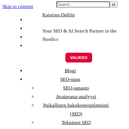
Skip to content
Katarina Dahlin
English
Suomi
Your SEO & AI Search Partner in the
Svenska
Nordics
Eesti
VALIKKO
Blogi
SEO-opas
SEO-sanasto
Avainsana-analyysi
Paikallinen hakukoneoptimointi
(SEO)
Tekninen SEO