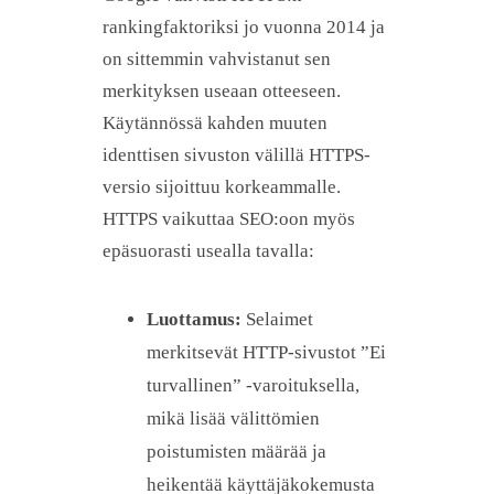
rankingfaktoriksi jo vuonna 2014 ja
on sittemmin vahvistanut sen
merkityksen useaan otteeseen.
Käytännössä kahden muuten
identtisen sivuston välillä HTTPS-
versio sijoittuu korkeammalle.
HTTPS vaikuttaa SEO:oon myös
epäsuorasti usealla tavalla:
Luottamus:
Selaimet
merkitsevät HTTP-sivustot ”Ei
turvallinen” -varoituksella,
mikä lisää välittömien
poistumisten määrää ja
heikentää käyttäjäkokemusta